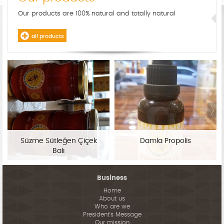
Our products are 100% natural and totally natural
all products
Süzme Sütleğen Çiçek
Damla Propolis
Balı
Business
Home
About us
Who are we
President's Message
Our mission