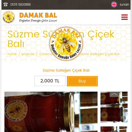
0535 5600886
turkish
Süzme Sütleğen Çiçek
Balı
home
projects
Construction Projects
Süzme Sütleğen Çiçek Balı
Süzme Sütleğen Çiçek Balı
2.000 TL
Buy