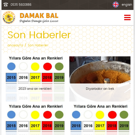
0535 5600886
english
Son Haberler
anasayfa
Son Haberler
2023 ana arı renkleri
Diyarbakır arı kek