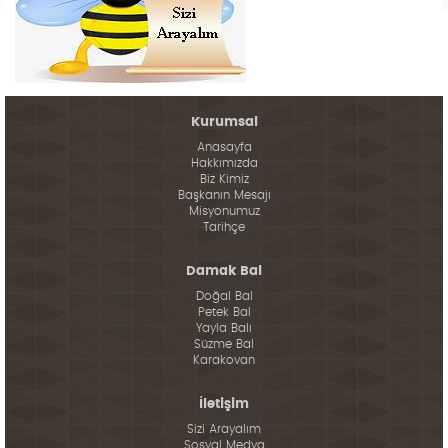
Kurumsal
Anasayfa
Hakkımızda
Biz Kimiz
Başkanın Mesajı
Misyonumuz
Tarihçe
Damak Bal
Doğal Bal
Petek Bal
Yayla Balı
Süzme Bal
Karakovan
İletişim
Sizi Arayalım
Sosyal Medya