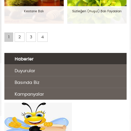
Kestane Balı
Sütleğen (Huşul) Balı Faydaları
1
2
3
4
Haberler
Duyurular
Basında Biz
Kampanyalar